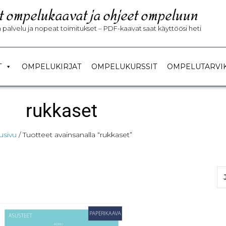
t ompelukaavat ja ohjeet ompeluun
palvelu ja nopeat toimitukset – PDF-kaavat saat käyttöösi heti
T
OMPELUKIRJAT
OMPELUKURSSIT
OMPELUTARVI
rukkaset
usivu
/ Tuotteet avainsanalla “rukkaset”