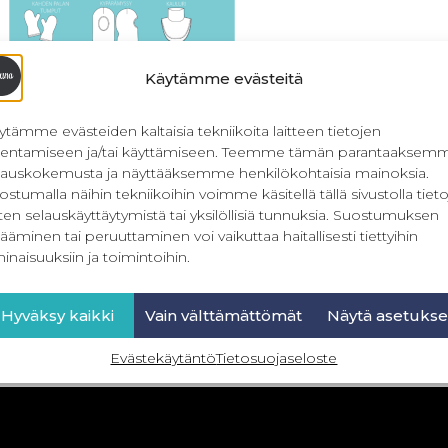
Käytämme evästeitä
ytämme evästeiden kaltaisia tekniikoita laitteen tietojen
llentamiseen ja/tai käyttämiseen. Teemme tämän parantaaksem
lauskokemusta ja näyttääksemme henkilökohtaisia mainoksia.
ostumalla näihin tekniikoihin voimme käsitellä tällä sivustolla tieto
ten selauskäyttäytymistä tai yksilöllisiä tunnuksia. Suostumuksen
Asusteet
ääminen tai peruuttaminen voi vaikuttaa haitallisesti tiettyihin
inaisuuksiin ja toimintoihin.
19,90
€
Sis. ALV
Lisää ostoskoriin
Hyväksy kaikki
Vain välttämättömät
Näytä asetukse
Evästekäytäntö
Tietosuojaseloste