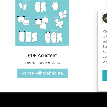
Kä
ta
se
Su
ku
PDF Asusteet
ep
om
8,90
€
–
16,90
€
Sis. ALV
Valitse vaihtoehdoista