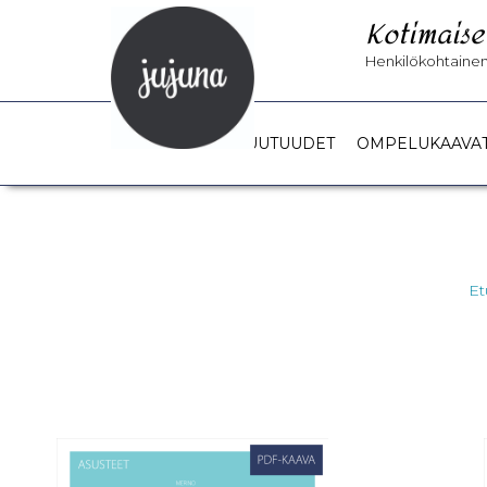
Kotimaise
Henkilökohtainen 
UUTUUDET
OMPELUKAAVA
Et