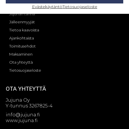
OMA TILI – KIRJAUTUMINEN
Evästekäytäntö
Tietosuojaseloste
Jujunan tarina
Jälleenmyyjät
Tietoa kaavoista
Ajankohtaista
Toimitusehdot
Maksaminen
Ota yhteyttä
Tietosuojaseloste
OTA YHTEYTTÄ
Jujuna Oy
Y-tunnus 3267825-4
info@jujuna.fi
www.jujuna.fi