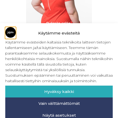
Käytämme evästeitä
Käytämme evästeiden kaltaisia tekniikoita laitteen tietojen
tallentamiseen ja/tai käyttämiseen. Teemme tämän
parantaaksemme selauskokemusta ja näyttääksemme
Pyöreän selän muutokset – ohje (ladattava)
henkilökohtaisia mainoksia. Suostumalla näihin tekniikoihin
3,50
€
Sis. ALV
voimme käsitellä tällä sivustolla tietoja, kuten
selauskäyttäytymistä tai yksilöllisiä tunnuksia.
Lisää ostoskoriin
Suostumuksen epääminen tai peruuttaminen voi vaikuttaa
haitallisesti tiettyihin ominaisuuksiin ja toimintoihin.
Hyväksy kaikki
Vain välttämättömät
INFO
Näytä asetukset