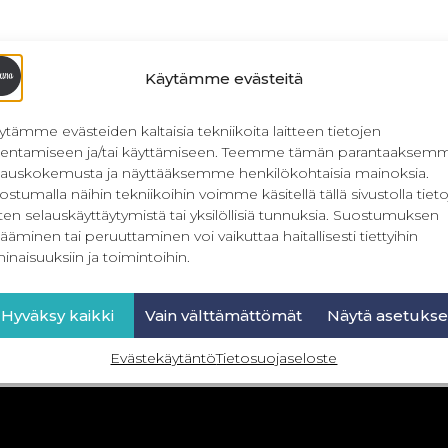
Käytämme evästeitä
ytämme evästeiden kaltaisia tekniikoita laitteen tietojen
llentamiseen ja/tai käyttämiseen. Teemme tämän parantaaksem
lauskokemusta ja näyttääksemme henkilökohtaisia mainoksia.
ostumalla näihin tekniikoihin voimme käsitellä tällä sivustolla tieto
ten selauskäyttäytymistä tai yksilöllisiä tunnuksia. Suostumuksen
ääminen tai peruuttaminen voi vaikuttaa haitallisesti tiettyihin
inaisuuksiin ja toimintoihin.
Hyväksy kaikki
Vain välttämättömät
Näytä asetukse
Evästekäytäntö
Tietosuojaseloste