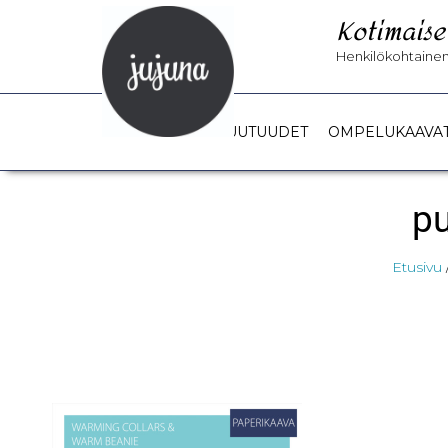
Kotimaise
Henkilökohtainen 
UUTUUDET
OMPELUKAAVA
pu
Etusivu