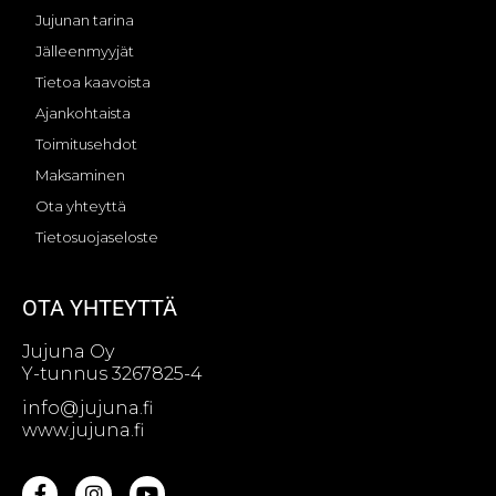
Jujunan tarina
Jälleenmyyjät
Tietoa kaavoista
Ajankohtaista
Toimitusehdot
Maksaminen
Ota yhteyttä
Tietosuojaseloste
OTA YHTEYTTÄ
Jujuna Oy
Y-tunnus 3267825-4
info@jujuna.fi
www.jujuna.fi