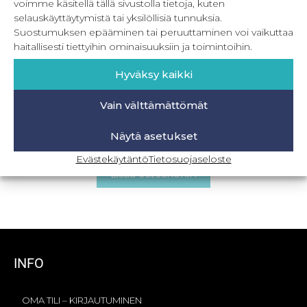
voimme käsitellä tällä sivustolla tietoja, kuten
selauskäyttäytymistä tai yksilöllisiä tunnuksia.
Suostumuksen epääminen tai peruuttaminen voi vaikuttaa
haitallisesti tiettyihin ominaisuuksiin ja toimintoihin.
Hyväksy kaikki
Vain välttämättömät
Summer festival – Off shoulder yläosa 32-56
Näytä asetukset
22,90
€
Sis. ALV
Evästekäytäntö
Tietosuojaseloste
Lisää ostoskoriin
INFO
OMA TILI – KIRJAUTUMINEN