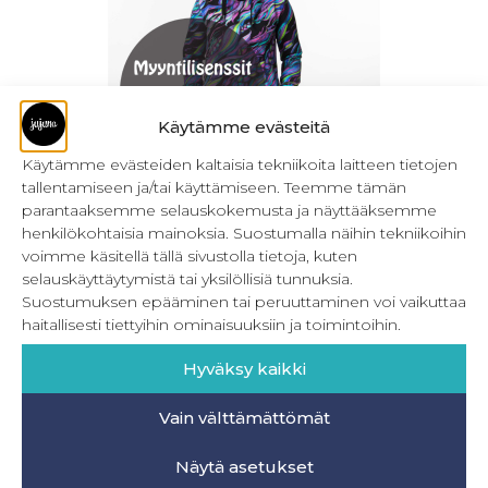
Käytämme evästeitä
Käytämme evästeiden kaltaisia tekniikoita laitteen tietojen
tallentamiseen ja/tai käyttämiseen. Teemme tämän
Myyntilisenssit – Naisten ompelukaavat
parantaaksemme selauskokemusta ja näyttääksemme
henkilökohtaisia mainoksia. Suostumalla näihin tekniikoihin
39,90
€
–
59,90
€
Sis. ALV
voimme käsitellä tällä sivustolla tietoja, kuten
selauskäyttäytymistä tai yksilöllisiä tunnuksia.
Valitse vaihtoehdoista
Suostumuksen epääminen tai peruuttaminen voi vaikuttaa
haitallisesti tiettyihin ominaisuuksiin ja toimintoihin.
Hyväksy kaikki
Vain välttämättömät
INFO
Näytä asetukset