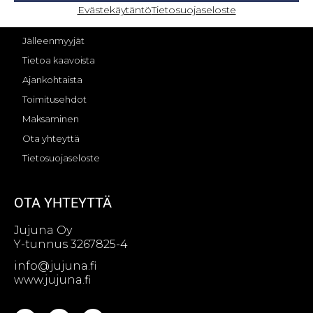
OMA TILI – KIRJAUTUMINEN
Evästekäytäntö
Tietosuojaseloste
Jujunan tarina
Jälleenmyyjät
Tietoa kaavoista
Ajankohtaista
Toimitusehdot
Maksaminen
Ota yhteyttä
Tietosuojaseloste
OTA YHTEYTTÄ
Jujuna Oy
Y-tunnus 3267825-4
info@jujuna.fi
www.jujuna.fi