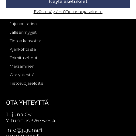
Näytä asetukset
Evästekäytäntö
Tietosuojaseloste
OMA TILI – KIRJAUTUMINEN
Jujunan tarina
Jälleenmyyjät
Tietoa kaavoista
Ajankohtaista
Toimitusehdot
Maksaminen
Ota yhteyttä
Tietosuojaseloste
OTA YHTEYTTÄ
Jujuna Oy
Y-tunnus 3267825-4
info@jujuna.fi