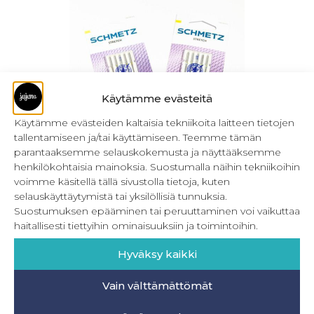
Käytämme evästeitä
Käytämme evästeiden kaltaisia tekniikoita laitteen tietojen
tallentamiseen ja/tai käyttämiseen. Teemme tämän
parantaaksemme selauskokemusta ja näyttääksemme
Schmetz Stretch-neula 130 / 705 H-S
henkilökohtaisia mainoksia. Suostumalla näihin tekniikoihin
voimme käsitellä tällä sivustolla tietoja, kuten
5,90
€
Sis. ALV
selauskäyttäytymistä tai yksilöllisiä tunnuksia.
Suostumuksen epääminen tai peruuttaminen voi vaikuttaa
Valitse vaihtoehdoista
haitallisesti tiettyihin ominaisuuksiin ja toimintoihin.
Hyväksy kaikki
Vain välttämättömät
INFO