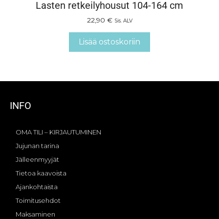
Lasten retkeilyhousut 104-164 cm
22,90
€
Sis. ALV
Lisää ostoskoriin
INFO
OMA TILI – KIRJAUTUMINEN
Jujunan tarina
Jälleenmyyjät
Tietoa kaavoista
Ajankohtaista
Toimitusehdot
Maksaminen