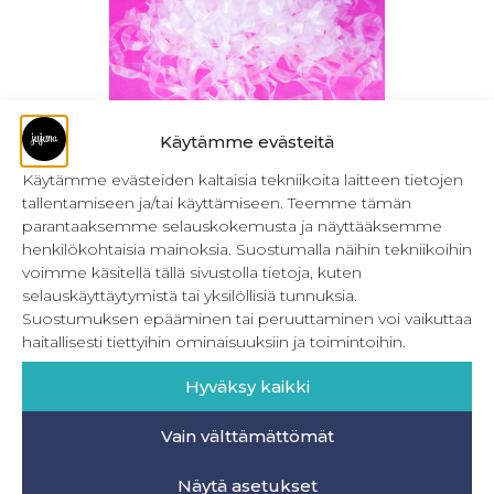
Käytämme evästeitä
Käytämme evästeiden kaltaisia tekniikoita laitteen tietojen
tallentamiseen ja/tai käyttämiseen. Teemme tämän
Framilon-joustonauha 6 mm leveä, super
parantaaksemme selauskokemusta ja näyttääksemme
joustava
henkilökohtaisia mainoksia. Suostumalla näihin tekniikoihin
6,00
€
–
11,00
€
voimme käsitellä tällä sivustolla tietoja, kuten
Sis. ALV
selauskäyttäytymistä tai yksilöllisiä tunnuksia.
Valitse vaihtoehdoista
Suostumuksen epääminen tai peruuttaminen voi vaikuttaa
haitallisesti tiettyihin ominaisuuksiin ja toimintoihin.
Hyväksy kaikki
Vain välttämättömät
INFO
Näytä asetukset