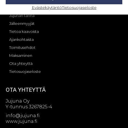
Evästekäytäntö
Tietosuojaseloste
OMA TILI – KIRJAUTUMINEN
Jujunan tarina
Jälleenmyyjät
Tietoa kaavoista
Ajankohtaista
Toimitusehdot
Maksaminen
Ota yhteyttä
Tietosuojaseloste
OTA YHTEYTTÄ
Jujuna Oy
Y-tunnus 3267825-4
info@jujuna.fi
www.jujuna.fi