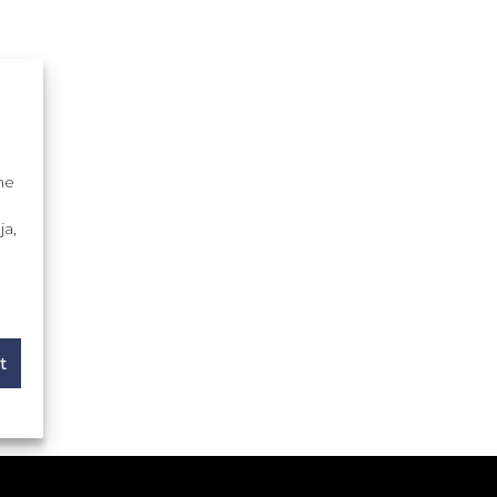
me
ja,
t