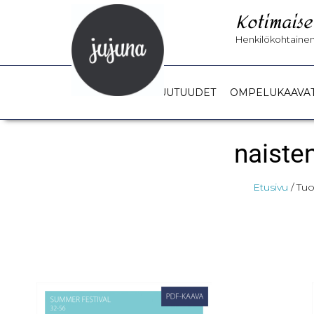
Kotimaise
Henkilökohtainen 
UUTUUDET
OMPELUKAAVA
naiste
Etusivu
/ Tuo