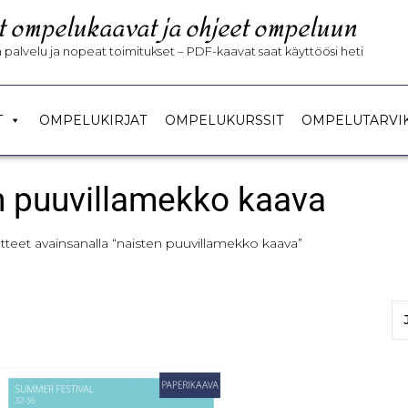
t ompelukaavat ja ohjeet ompeluun
palvelu ja nopeat toimitukset – PDF-kaavat saat käyttöösi heti
T
OMPELUKIRJAT
OMPELUKURSSIT
OMPELUTARVI
n puuvillamekko kaava
tteet avainsanalla “naisten puuvillamekko kaava”