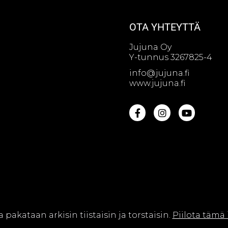
OTA YHTEYTTÄ
Jujuna Oy
Y-tunnus 3267825-4
info@jujuna.fi
www.jujuna.fi
na Oy || Web design by
Sivutaikuri Oy
a pakataan arkisin tiistaisin ja torstaisin.
Piilota tämä 