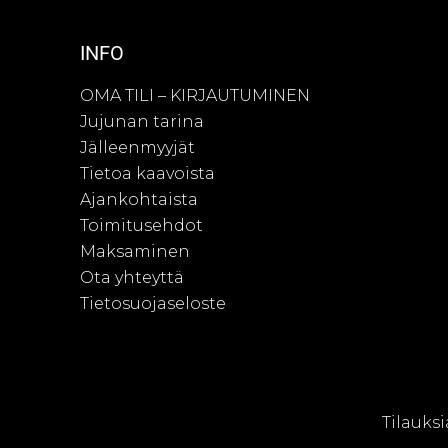
INFO
OMA TILI – KIRJAUTUMINEN
Jujunan tarina
Jälleenmyyjät
Tietoa kaavoista
Ajankohtaista
Toimitusehdot
Maksaminen
Ota yhteyttä
Tietosuojaseloste
© Juju
Tilauksi