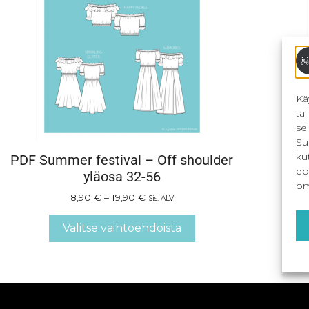
Kä
ta
se
Su
ku
PDF Summer festival – Off shoulder
S
ep
yläosa 32-56
om
8,90
€
–
19,90
€
Sis. ALV
Valitse vaihtoehdoista