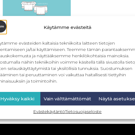
Käytämme evästeitä
ytämme evästeiden kaltaisia tekniikoita laitteen tietojen
llentamiseen ja/tai käyttämiseen. Teemme tämän parantaaksem
lauskokemusta ja näyttääksemme henkilökohtaisia mainoksia.
ostumalla näihin tekniikoihin voimme käsitellä tällä sivustolla tieto
ten selauskäyttäytymistä tai yksilöllisiä tunnuksia. Suostumuksen
ummer festival – Off shoulder
ääminen tai peruuttaminen voi vaikuttaa haitallisesti tiettyihin
yläosa 32-56
inaisuuksiin ja toimintoihin.
22,90
€
Sis. ALV
Hyväksy kaikki
Vain välttämättömät
Näytä asetukse
Lisää ostoskoriin
Evästekäytäntö
Tietosuojaseloste