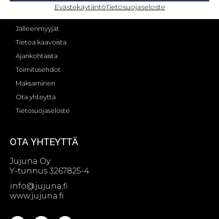
OMA TILI – KIRJAUTUMINEN
Evästekäytäntö
Tietosuojaseloste
Jujunan tarina
Jälleenmyyjät
Tietoa kaavoista
Ajankohtaista
Toimitusehdot
Maksaminen
Ota yhteyttä
Tietosuojaseloste
OTA YHTEYTTÄ
Jujuna Oy
Y-tunnus 3267825-4
info@jujuna.fi
www.jujuna.fi