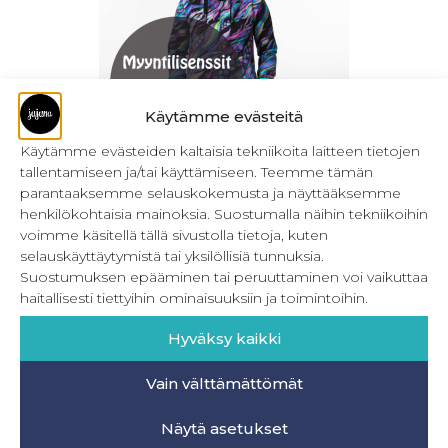
Käytämme evästeitä
Käytämme evästeiden kaltaisia tekniikoita laitteen tietojen
tallentamiseen ja/tai käyttämiseen. Teemme tämän
Myyntilisenssit – Naisten ompelukaavat
parantaaksemme selauskokemusta ja näyttääksemme
henkilökohtaisia mainoksia. Suostumalla näihin tekniikoihin
39,90
€
–
59,90
€
Sis. ALV
voimme käsitellä tällä sivustolla tietoja, kuten
selauskäyttäytymistä tai yksilöllisiä tunnuksia.
Valitse vaihtoehdoista
Suostumuksen epääminen tai peruuttaminen voi vaikuttaa
haitallisesti tiettyihin ominaisuuksiin ja toimintoihin.
Hyväksy kaikki
Vain välttämättömät
INFO
Näytä asetukset