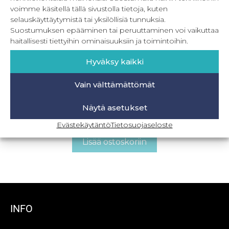
voimme käsitellä tällä sivustolla tietoja, kuten
selauskäyttäytymistä tai yksilöllisiä tunnuksia.
Suostumuksen epääminen tai peruuttaminen voi vaikuttaa
haitallisesti tiettyihin ominaisuuksiin ja toimintoihin.
Hyväksy kaikki
Vain välttämättömät
PDF Lady Rose naisten korkeavyötäröiset
alushousut
Näytä asetukset
5,90
€
Sis. ALV
Evästekäytäntö
Tietosuojaseloste
Lisää ostoskoriin
INFO