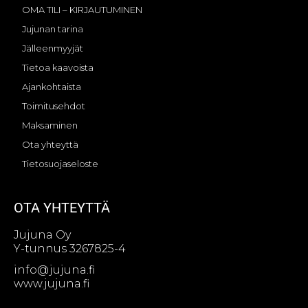
OMA TILI – KIRJAUTUMINEN
Jujunan tarina
Jälleenmyyjät
Tietoa kaavoista
Ajankohtaista
Toimitusehdot
Maksaminen
Ota yhteyttä
Tietosuojaseloste
OTA YHTEYTTÄ
Jujuna Oy
Y-tunnus 3267825-4
info@jujuna.fi
www.jujuna.fi