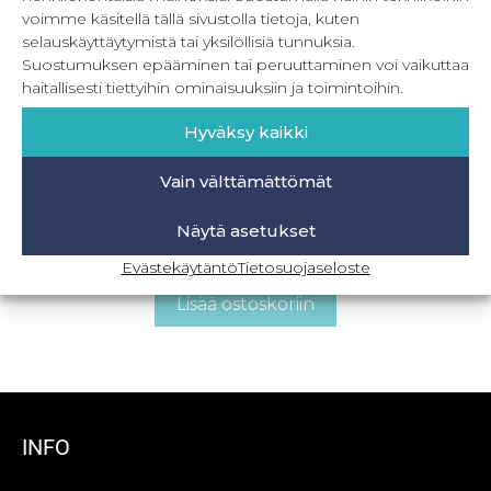
voimme käsitellä tällä sivustolla tietoja, kuten
selauskäyttäytymistä tai yksilöllisiä tunnuksia.
Suostumuksen epääminen tai peruuttaminen voi vaikuttaa
haitallisesti tiettyihin ominaisuuksiin ja toimintoihin.
Hyväksy kaikki
Vain välttämättömät
PDF Lady Rose naisten korkeavyötäröiset
alushousut
Näytä asetukset
5,90
€
Sis. ALV
Evästekäytäntö
Tietosuojaseloste
Lisää ostoskoriin
INFO