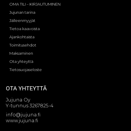
OMA TILI – KIRJAUTUMINEN
Jujunan tarina
Jälleenmyyjät
Tietoa kaavoista
Ajankohtaista
Toimitusehdot
Maksaminen
Ota yhteyttä
Tietosuojaseloste
OTA YHTEYTTÄ
Jujuna Oy
Y-tunnus 3267825-4
info@jujuna.fi
www.jujuna.fi