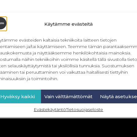
Käytämme evästeitä
ytämme evästeiden kaltaisia tekniikoita laitteen tietojen
llentamiseen ja/tai käyttämiseen. Teemme tämän parantaaksem
lauskokemusta ja näyttääksemme henkilökohtaisia mainoksia.
ostumalla näihin tekniikoihin voimme käsitellä tällä sivustolla tieto
ten selauskäyttäytymistä tai yksilöllisiä tunnuksia. Suostumuksen
ääminen tai peruuttaminen voi vaikuttaa haitallisesti tiettyihin
inaisuuksiin ja toimintoihin.
Hyväksy kaikki
Vain välttämättömät
Näytä asetukse
Evästekäytäntö
Tietosuojaseloste