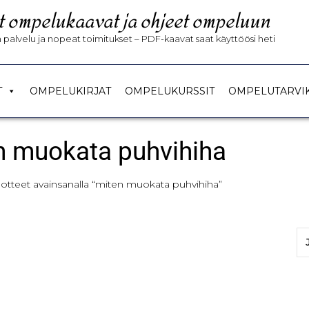
t ompelukaavat ja ohjeet ompeluun
palvelu ja nopeat toimitukset – PDF-kaavat saat käyttöösi heti
T
OMPELUKIRJAT
OMPELUKURSSIT
OMPELUTARVI
n muokata puhvihiha
uotteet avainsanalla “miten muokata puhvihiha”