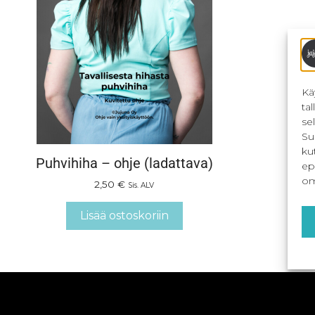
Kä
ta
se
Su
ku
Puhvihiha – ohje (ladattava)
ep
om
2,50
€
Sis. ALV
Lisää ostoskoriin