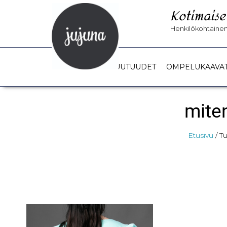
Kotimaise
Henkilökohtainen 
UUTUUDET
OMPELUKAAVA
mite
Etusivu
/ T