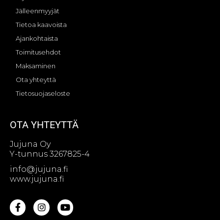
Jälleenmyyjät
Tietoa kaavoista
Ajankohtaista
Toimitusehdot
Maksaminen
Ota yhteyttä
Tietosuojaseloste
OTA YHTEYTTÄ
Jujuna Oy
Y-tunnus 3267825-4
info@jujuna.fi
www.jujuna.fi