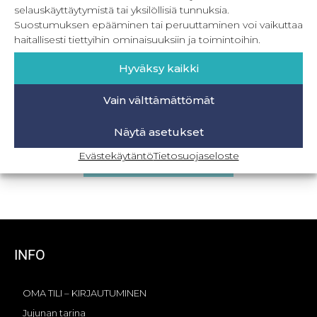
selauskäyttäytymistä tai yksilöllisiä tunnuksia.
Suostumuksen epääminen tai peruuttaminen voi vaikuttaa
haitallisesti tiettyihin ominaisuuksiin ja toimintoihin.
Hyväksy kaikki
Vain välttämättömät
Muovilippa lippikseen
Näytä asetukset
2,90
€
–
3,50
€
Sis. ALV
Evästekäytäntö
Tietosuojaseloste
Valitse vaihtoehdoista
INFO
OMA TILI – KIRJAUTUMINEN
Jujunan tarina