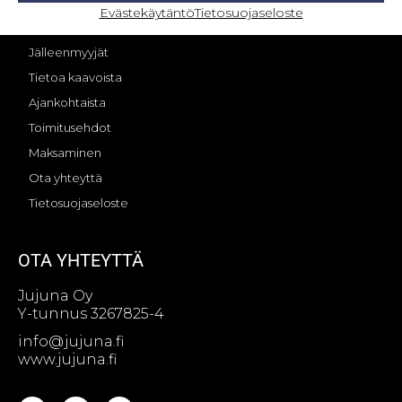
OMA TILI – KIRJAUTUMINEN
Evästekäytäntö
Tietosuojaseloste
Jujunan tarina
Jälleenmyyjät
Tietoa kaavoista
Ajankohtaista
Toimitusehdot
Maksaminen
Ota yhteyttä
Tietosuojaseloste
OTA YHTEYTTÄ
Jujuna Oy
Y-tunnus 3267825-4
info@jujuna.fi
www.jujuna.fi