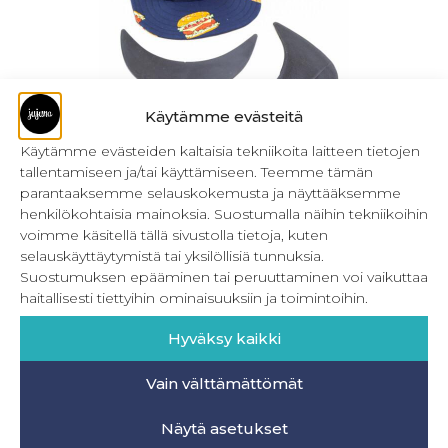
Käytämme evästeitä
Käytämme evästeiden kaltaisia tekniikoita laitteen tietojen
tallentamiseen ja/tai käyttämiseen. Teemme tämän
Muovilippa lippikseen
parantaaksemme selauskokemusta ja näyttääksemme
henkilökohtaisia mainoksia. Suostumalla näihin tekniikoihin
2,90
€
–
3,50
€
Sis. ALV
voimme käsitellä tällä sivustolla tietoja, kuten
selauskäyttäytymistä tai yksilöllisiä tunnuksia.
Valitse vaihtoehdoista
Suostumuksen epääminen tai peruuttaminen voi vaikuttaa
haitallisesti tiettyihin ominaisuuksiin ja toimintoihin.
Hyväksy kaikki
Vain välttämättömät
INFO
Näytä asetukset