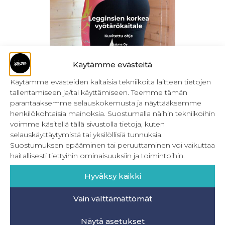
Käytämme evästeitä
Käytämme evästeiden kaltaisia tekniikoita laitteen tietojen
tallentamiseen ja/tai käyttämiseen. Teemme tämän
Legginsien korkea vyötärökaitale – ohje
parantaaksemme selauskokemusta ja näyttääksemme
(ladattava)
henkilökohtaisia mainoksia. Suostumalla näihin tekniikoihin
3,50
€
voimme käsitellä tällä sivustolla tietoja, kuten
Sis. ALV
selauskäyttäytymistä tai yksilöllisiä tunnuksia.
Lisää ostoskoriin
Suostumuksen epääminen tai peruuttaminen voi vaikuttaa
haitallisesti tiettyihin ominaisuuksiin ja toimintoihin.
Hyväksy kaikki
Vain välttämättömät
INFO
Näytä asetukset