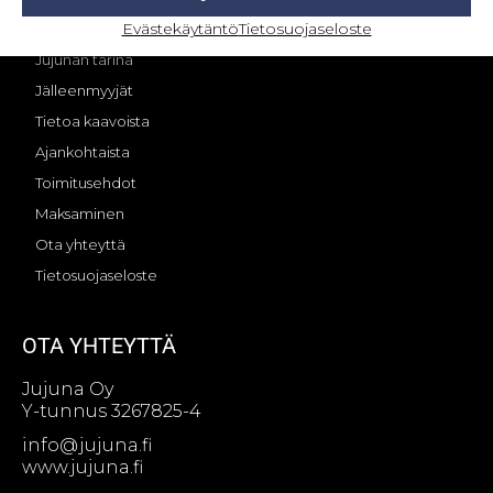
Evästekäytäntö
Tietosuojaseloste
OMA TILI – KIRJAUTUMINEN
Jujunan tarina
Jälleenmyyjät
Tietoa kaavoista
Ajankohtaista
Toimitusehdot
Maksaminen
Ota yhteyttä
Tietosuojaseloste
OTA YHTEYTTÄ
Jujuna Oy
Y-tunnus 3267825-4
info@jujuna.fi
www.jujuna.fi