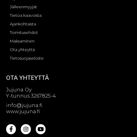
Jälleenmyyjät
Tietoa kaavoista
Ajankohtaista
Toimitusehdot
Maksaminen
Ota yhteyttä
Tietosuojaseloste
OTA YHTEYTTÄ
Jujuna Oy
Y-tunnus 3267825-4
info@jujuna.fi
www.jujuna.fi