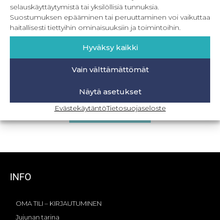
selauskäyttäytymistä tai yksilöllisiä tunnuksia.
Suostumuksen epääminen tai peruuttaminen voi vaikuttaa
haitallisesti tiettyihin ominaisuuksiin ja toimintoihin.
Hyväksy kaikki
Vain välttämättömät
Round Flowers pyöreä laukku
Näytä asetukset
7,90
€
Sis. ALV
Evästekäytäntö
Tietosuojaseloste
Lisää ostoskoriin
INFO
OMA TILI – KIRJAUTUMINEN
Jujunan tarina