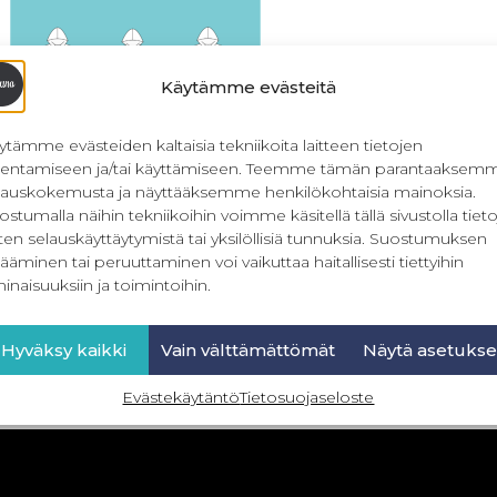
Käytämme evästeitä
ytämme evästeiden kaltaisia tekniikoita laitteen tietojen
llentamiseen ja/tai käyttämiseen. Teemme tämän parantaaksem
lauskokemusta ja näyttääksemme henkilökohtaisia mainoksia.
ostumalla näihin tekniikoihin voimme käsitellä tällä sivustolla tieto
ten selauskäyttäytymistä tai yksilöllisiä tunnuksia. Suostumuksen
Lasten hupparit 80-164 cm
ääminen tai peruuttaminen voi vaikuttaa haitallisesti tiettyihin
inaisuuksiin ja toimintoihin.
22,90
€
Sis. ALV
Lisää ostoskoriin
Hyväksy kaikki
Vain välttämättömät
Näytä asetukse
Evästekäytäntö
Tietosuojaseloste