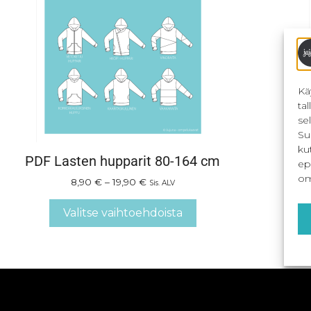
Kä
ta
se
Su
ku
PDF Lasten hupparit 80-164 cm
ep
om
8,90
€
–
19,90
€
Sis. ALV
Valitse vaihtoehdoista