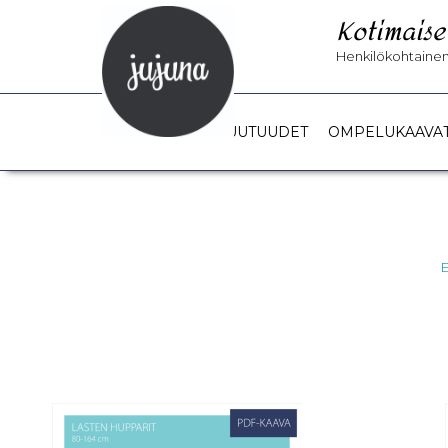
Kotimaise
Henkilökohtainen 
UUTUUDET
OMPELUKAAVA
E