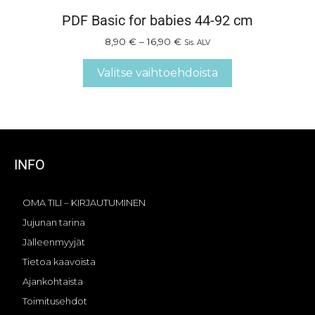
PDF Basic for babies 44-92 cm
8,90
€
–
16,90
€
Sis. ALV
Valitse vaihtoehdoista
INFO
OMA TILI – KIRJAUTUMINEN
Jujunan tarina
Jälleenmyyjät
Tietoa kaavoista
Ajankohtaista
Toimitusehdot