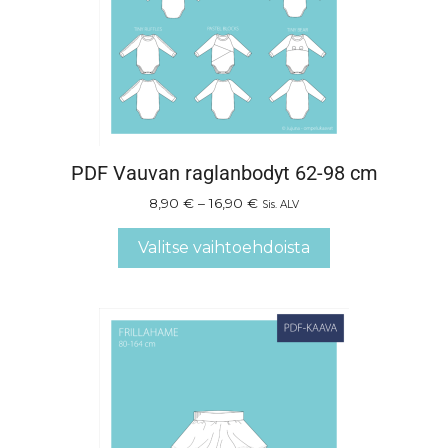
PDF Vauvan raglanbodyt 62-98 cm
8,90
€
–
16,90
€
Sis. ALV
Valitse vaihtoehdoista