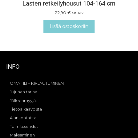
Lasten retkeilyhousut 104-164 cm
22,90
€
Sis. ALV
Lisää ostoskoriin
INFO
OMA TILI – KIRJAUTUMINEN
Jujunan tarina
Jälleenmyyjät
Tietoa kaavoista
Ajankohtaista
Toimitusehdot
Maksaminen