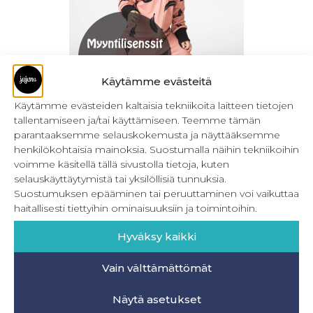
Käytämme evästeitä
Käytämme evästeiden kaltaisia tekniikoita laitteen tietojen
tallentamiseen ja/tai käyttämiseen. Teemme tämän
Myyntilisenssit – Lasten ompelukaavat
parantaaksemme selauskokemusta ja näyttääksemme
henkilökohtaisia mainoksia. Suostumalla näihin tekniikoihin
39,90
€
–
59,90
€
Sis. ALV
voimme käsitellä tällä sivustolla tietoja, kuten
selauskäyttäytymistä tai yksilöllisiä tunnuksia.
Valitse vaihtoehdoista
Suostumuksen epääminen tai peruuttaminen voi vaikuttaa
haitallisesti tiettyihin ominaisuuksiin ja toimintoihin.
Hyväksy kaikki
Vain välttämättömät
INFO
Näytä asetukset