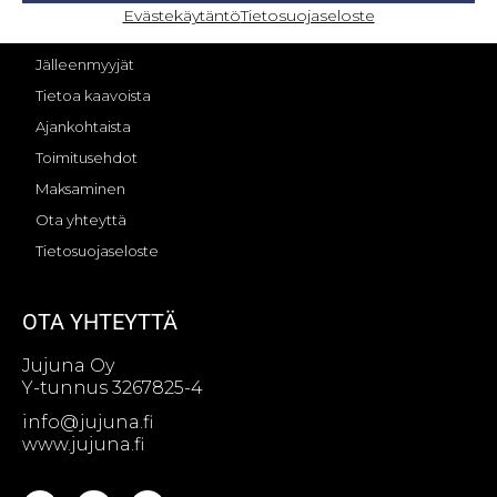
OMA TILI – KIRJAUTUMINEN
Evästekäytäntö
Tietosuojaseloste
Jujunan tarina
Jälleenmyyjät
Tietoa kaavoista
Ajankohtaista
Toimitusehdot
Maksaminen
Ota yhteyttä
Tietosuojaseloste
OTA YHTEYTTÄ
Jujuna Oy
Y-tunnus 3267825-4
info@jujuna.fi
www.jujuna.fi