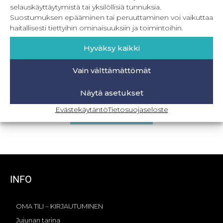
selauskäyttäytymistä tai yksilöllisiä tunnuksia.
Suostumuksen epääminen tai peruuttaminen voi vaikuttaa
haitallisesti tiettyihin ominaisuuksiin ja toimintoihin.
Hyväksy kaikki
Vain välttämättömät
PDF Pyjama Party
Näytä asetukset
13,90
€
Sis. ALV
Evästekäytäntö
Tietosuojaseloste
Lisää ostoskoriin
INFO
OMA TILI – KIRJAUTUMINEN
Jujunan tarina