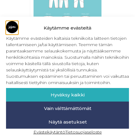
Käytämme evästeitä
Käytämme evästeiden kaltaisia tekniikoita laitteen tietojen
tallentamiseen ja/tai käyttämiseen. Teemme tämän
parantaaksemme selauskokemusta ja näyttääksemme
Lasten pomppu legginsit 50-164 cm
henkilökohtaisia mainoksia. Suostumalla näihin tekniikoihin
16,90
€
voimme käsitellä tällä sivustolla tietoja, kuten
Sis. ALV
selauskäyttäytymistä tai yksilöllisiä tunnuksia.
Lisää ostoskoriin
Suostumuksen epääminen tai peruuttaminen voi vaikuttaa
haitallisesti tiettyihin ominaisuuksiin ja toimintoihin.
Hyväksy kaikki
Vain välttämättömät
Näytä asetukset
Evästekäytäntö
Tietosuojaseloste