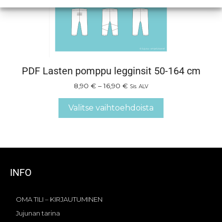
PDF Lasten pomppu legginsit 50-164 cm
8,90
€
–
16,90
€
Sis. ALV
Valitse vaihtoehdoista
INFO
OMA TILI – KIRJAUTUMINEN
Jujunan tarina