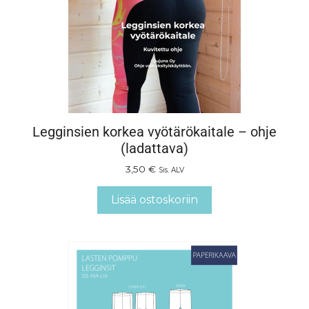
Legginsien korkea vyötärökaitale – ohje
(ladattava)
3,50
€
Sis. ALV
Lisää ostoskoriin