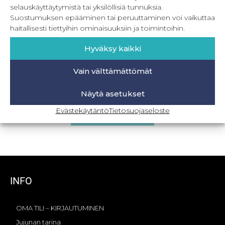
selauskäyttäytymistä tai yksilöllisiä tunnuksia.
Suostumuksen epääminen tai peruuttaminen voi vaikuttaa
haitallisesti tiettyihin ominaisuuksiin ja toimintoihin.
Hyväksy kaikki
Vain välttämättömät
PDF Tähtihame 80-164 cm
Näytä asetukset
0,00
€
Sis. ALV
Evästekäytäntö
Tietosuojaseloste
Lisää ostoskoriin
INFO
OMA TILI – KIRJAUTUMINEN
Jujunan tarina