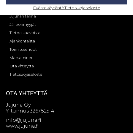
Evästekäytäntö
Tietosuojaseloste
OMA TILI – KIRJAUTUMINEN
Jujunan tarina
Jälleenmyyjät
Tietoa kaavoista
Ajankohtaista
Toimitusehdot
Maksaminen
Ota yhteyttä
Tietosuojaseloste
OTA YHTEYTTÄ
Jujuna Oy
Y-tunnus 3267825-4
info@jujuna.fi
www.jujuna.fi