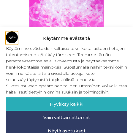
Käytämme evästeitä
Käytämme evästeiden kaltaisia tekniikoita laitteen tietojen
tallentamiseen ja/tai käyttämiseen. Teemme tämän
Framilon-joustonauha 6 mm leveä, super
parantaaksemme selauskokemusta ja näyttääksemme
joustava
henkilökohtaisia mainoksia. Suostumalla näihin tekniikoihin
6,00
€
–
11,00
€
voimme käsitellä tällä sivustolla tietoja, kuten
Sis. ALV
selauskäyttäytymistä tai yksilöllisiä tunnuksia.
Valitse vaihtoehdoista
Suostumuksen epääminen tai peruuttaminen voi vaikuttaa
haitallisesti tiettyihin ominaisuuksiin ja toimintoihin.
Hyväksy kaikki
Vain välttämättömät
INFO
Näytä asetukset