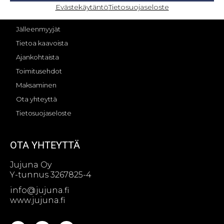
OMA TILI – KIRJAUTUMINEN
Evästekäytäntö
Tietosuojaseloste
Jujunan tarina
Jälleenmyyjät
Tietoa kaavoista
Ajankohtaista
Toimitusehdot
Maksaminen
Ota yhteyttä
Tietosuojaseloste
OTA YHTEYTTÄ
Jujuna Oy
Y-tunnus 3267825-4
info@jujuna.fi
www.jujuna.fi