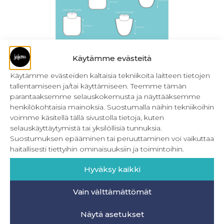
Käytämme evästeitä
Käytämme evästeiden kaltaisia tekniikoita laitteen tietojen
tallentamiseen ja/tai käyttämiseen. Teemme tämän
Warm Beanie & Warming Collars
parantaaksemme selauskokemusta ja näyttääksemme
henkilökohtaisia mainoksia. Suostumalla näihin tekniikoihin
13,90
€
Sis. ALV
voimme käsitellä tällä sivustolla tietoja, kuten
selauskäyttäytymistä tai yksilöllisiä tunnuksia.
Lisää ostoskoriin
Suostumuksen epääminen tai peruuttaminen voi vaikuttaa
haitallisesti tiettyihin ominaisuuksiin ja toimintoihin.
Hyväksy kaikki
Vain välttämättömät
INFO
Näytä asetukset