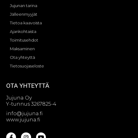
Jujunan tarina
Jälleenmyyjät
Tietoa kaavoista
Ajankohtaista
Toimitusehdot
Maksaminen
Ota yhteyttä
Tietosuojaseloste
OTA YHTEYTTÄ
Jujuna Oy
Y-tunnus 3267825-4
info@jujuna.fi
www.jujuna.fi