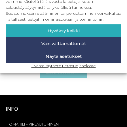
voimme käsitellä tällä sivustolla tietoja, kuten
selauskäyttäytymistä tai yksilöllisiä tunnuksia.
Suostumuksen epääminen tai peruuttaminen voi vaikuttaa
haitallisesti tiettyihin ominaisuuksiin ja toimintoihin.
Hyväksy kaikki
Vain välttämättömät
Summer festival – Off shoulder yläosa 32-56
Näytä asetukset
22,90
€
Sis. ALV
Evästekäytäntö
Tietosuojaseloste
Lisää ostoskoriin
INFO
OMA TILI – KIRJAUTUMINEN