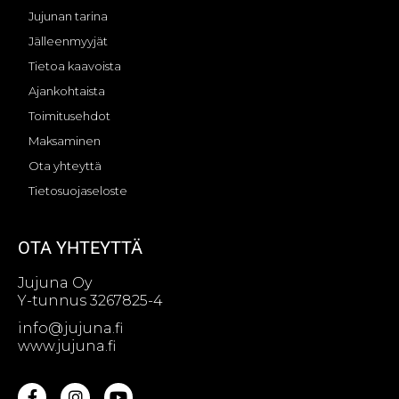
Jujunan tarina
Jälleenmyyjät
Tietoa kaavoista
Ajankohtaista
Toimitusehdot
Maksaminen
Ota yhteyttä
Tietosuojaseloste
OTA YHTEYTTÄ
Jujuna Oy
Y-tunnus 3267825-4
info@jujuna.fi
www.jujuna.fi