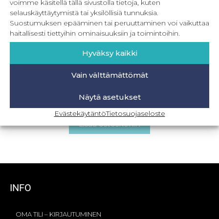
voimme käsitellä tällä sivustolla tietoja, kuten
selauskäyttäytymistä tai yksilöllisiä tunnuksia.
Suostumuksen epääminen tai peruuttaminen voi vaikuttaa
haitallisesti tiettyihin ominaisuuksiin ja toimintoihin.
Hyväksy kaikki
Vain välttämättömät
Summer festival – Off shoulder yläosa 32-56
Näytä asetukset
22,90
€
Sis. ALV
Evästekäytäntö
Tietosuojaseloste
Lisää ostoskoriin
INFO
OMA TILI – KIRJAUTUMINEN