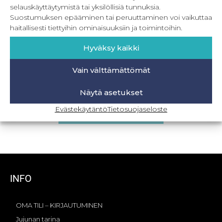
selauskäyttäytymistä tai yksilöllisiä tunnuksia.
Suostumuksen epääminen tai peruuttaminen voi vaikuttaa
haitallisesti tiettyihin ominaisuuksiin ja toimintoihin.
Hyväksy kaikki
Vain välttämättömät
PDF Koko perheen kerrastot
Näytä asetukset
8,90
€
–
16,90
€
Sis. ALV
Evästekäytäntö
Tietosuojaseloste
Valitse vaihtoehdoista
INFO
OMA TILI – KIRJAUTUMINEN
Jujunan tarina