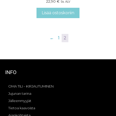
22,90
€
Sis. ALV
Lisää ostoskoriin
←
1
2
INFO
OMA TILI – KIRJAUTUMINEN
Jujunan tarina
Jälleenmyyjät
Tietoa kaavoista
Ajankohtaista