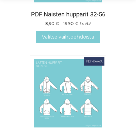
PDF Naisten hupparit 32-56
8,90
€
–
19,90
€
Sis. ALV
Valitse vaihtoehdoista