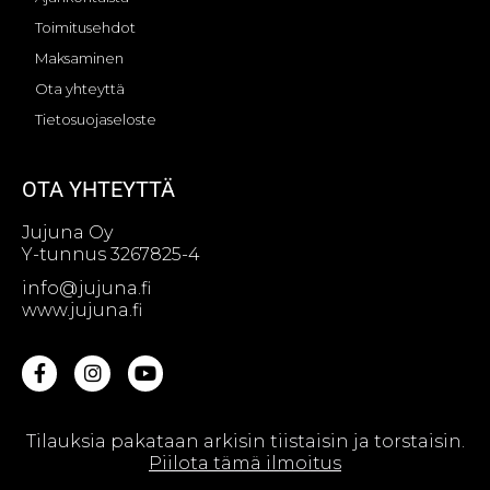
Toimitusehdot
Maksaminen
Ota yhteyttä
Tietosuojaseloste
OTA YHTEYTTÄ
Jujuna Oy
Y-tunnus 3267825-4
info@jujuna.fi
www.jujuna.fi
Tilauksia pakataan arkisin tiistaisin ja torstaisin.
© Jujuna Oy || Web design by
Sivutaikuri Oy
Piilota tämä ilmoitus