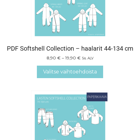
PDF Softshell Collection – haalarit 44-134 cm
8,90
€
–
19,90
€
Sis. ALV
Valitse vaihtoehdoista