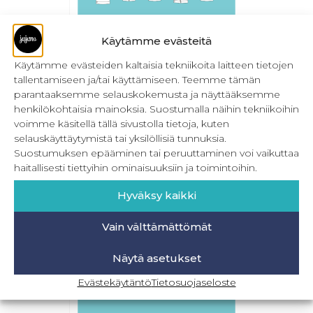
Käytämme evästeitä
Naisten hupparit 32-56
Käytämme evästeiden kaltaisia tekniikoita laitteen tietojen
tallentamiseen ja/tai käyttämiseen. Teemme tämän
24,90
€
Sis. ALV
parantaaksemme selauskokemusta ja näyttääksemme
henkilökohtaisia mainoksia. Suostumalla näihin tekniikoihin
Lisää ostoskoriin
voimme käsitellä tällä sivustolla tietoja, kuten
selauskäyttäytymistä tai yksilöllisiä tunnuksia.
Suostumuksen epääminen tai peruuttaminen voi vaikuttaa
haitallisesti tiettyihin ominaisuuksiin ja toimintoihin.
Hyväksy kaikki
Vain välttämättömät
Näytä asetukset
Evästekäytäntö
Tietosuojaseloste