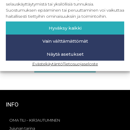
selauskäyttäytymistä tai yksilöllisiä tunnuksia.
Suostumuksen epääminen tai peruuttaminen voi vaikuttaa
haitallisesti tiettyihin ominaisuuksiin ja toimintoihin.
Hyväksy kaikki
Vain välttämättömät
PDF Naisten hupparit 32-56
Näytä asetukset
8,90
€
–
19,90
€
Sis. ALV
Evästekäytäntö
Tietosuojaseloste
Valitse vaihtoehdoista
INFO
OMA TILI – KIRJAUTUMINEN
Jujunan tarina