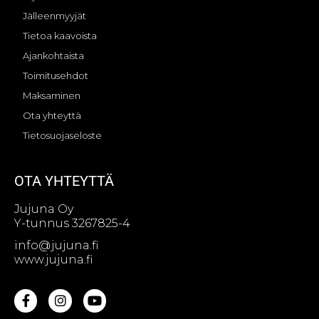
Jälleenmyyjät
Tietoa kaavoista
Ajankohtaista
Toimitusehdot
Maksaminen
Ota yhteyttä
Tietosuojaseloste
OTA YHTEYTTÄ
Jujuna Oy
Y-tunnus 3267825-4
info@jujuna.fi
www.jujuna.fi