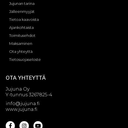
Jujunan tarina
Jälleenmyyjät
Tietoa kaavoista
Ajankohtaista
Toimitusehdot
Maksaminen
Ota yhteyttä
Tietosuojaseloste
OTA YHTEYTTÄ
Jujuna Oy
Y-tunnus 3267825-4
info@jujuna.fi
www.jujuna.fi