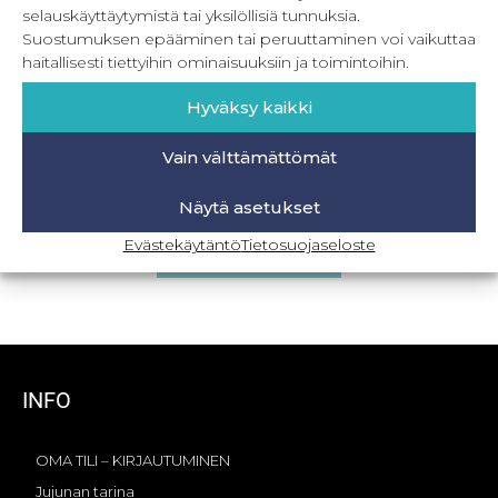
selauskäyttäytymistä tai yksilöllisiä tunnuksia.
Suostumuksen epääminen tai peruuttaminen voi vaikuttaa
haitallisesti tiettyihin ominaisuuksiin ja toimintoihin.
Hyväksy kaikki
Vain välttämättömät
PDF Tähtihame 80-164 cm
Näytä asetukset
0,00
€
Sis. ALV
Evästekäytäntö
Tietosuojaseloste
Lisää ostoskoriin
INFO
OMA TILI – KIRJAUTUMINEN
Jujunan tarina