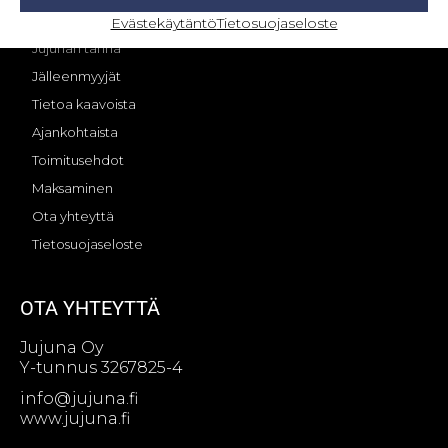
OMA TILI – KIRJAUTUMINEN
Evästekäytäntö
Tietosuojaseloste
Jujunan tarina
Jälleenmyyjät
Tietoa kaavoista
Ajankohtaista
Toimitusehdot
Maksaminen
Ota yhteyttä
Tietosuojaseloste
OTA YHTEYTTÄ
Jujuna Oy
Y-tunnus 3267825-4
info@jujuna.fi
www.jujuna.fi