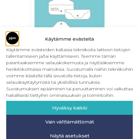
Käytämme evästeitä
Käytämme evästeiden kaltaisia tekniikoita laitteen tietojen
tallentamiseen ja/tai käyttämiseen. Teemme tämän
parantaaksemme selauskokemusta ja näyttääksemme
PDF Aurinko- ja silmälasikotelo
henkilökohtaisia mainoksia. Suostumalla näihin tekniikoihin
1,90
€
Sis. ALV
voimme käsitellä tällä sivustolla tietoja, kuten
selauskäyttäytymistä tai yksilöllisiä tunnuksia.
Lisää ostoskoriin
Suostumuksen epääminen tai peruuttaminen voi vaikuttaa
haitallisesti tiettyihin ominaisuuksiin ja toimintoihin.
Hyväksy kaikki
Vain välttämättömät
INFO
Näytä asetukset